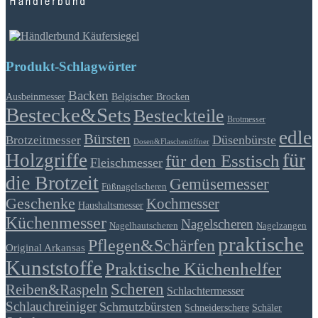
Produkt-Schlagwörter
Backen
Ausbeinmesser
Belgischer Brocken
Bestecke&Sets
Besteckteile
Brotmesser
edle
Bürsten
Düsenbürste
Brotzeitmesser
Dosen&Flaschenöffner
für
Holzgriffe
für den Esstisch
Fleischmesser
die Brotzeit
Gemüsemesser
Füßnagelscheren
Geschenke
Kochmesser
Haushaltsmesser
Küchenmesser
Nagelscheren
Nagelhautscheren
Nagelzangen
praktische
Pflegen&Schärfen
Original Arkansas
Kunststoffe
Praktische Küchenhelfer
Scheren
Reiben&Raspeln
Schlachtermesser
Schlauchreiniger
Schmutzbürsten
Schäler
Schneiderschere