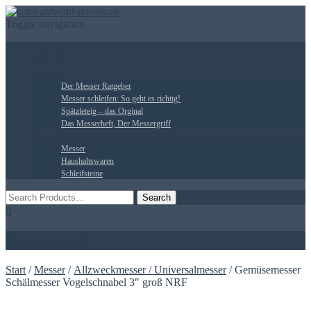
Toggle navigation
Startseite
Über Uns
Ratgeber
Der Messer Ratgeber
Messer schleifen: So geht es richtig!
Spätzleteig – das Orginal
Das Messerheft, Der Messergriff
Shop
Messer
Haushaltswaren
Schleifsteine
0
Warenkorb
Start
/
Messer
/
Allzweckmesser / Universalmesser
/ Gemüsemesser
Schälmesser Vogelschnabel 3″ groß NRF