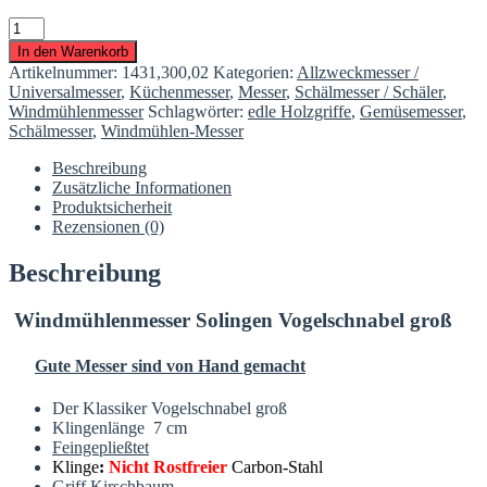
Gemüsemesser
Schälmesser
In den Warenkorb
Vogelschnabel
Artikelnummer:
1431,300,02
Kategorien:
Allzweckmesser /
3"
Universalmesser
,
Küchenmesser
,
Messer
,
Schälmesser / Schäler
,
groß
Windmühlenmesser
Schlagwörter:
edle Holzgriffe
,
Gemüsemesser
,
NRF
Schälmesser
,
Windmühlen-Messer
Menge
Beschreibung
Zusätzliche Informationen
Produktsicherheit
Rezensionen (0)
Beschreibung
Windmühlenmesser Solingen Vogelschnabel groß
Gute Messer sind von Hand gemacht
Der Klassiker Vogelschnabel groß
Klingenlänge 7 cm
Feingepließtet
Klinge
:
Nicht Rostfreier
Carbon-Stahl
Griff Kirschbaum