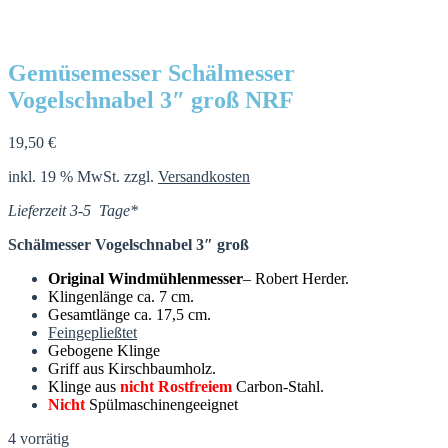
Gemüsemesser Schälmesser
Vogelschnabel 3″ groß NRF
19,50
€
inkl. 19 % MwSt.
zzgl.
Versandkosten
Lieferzeit 3-5 Tage*
Schälmesser Vogelsch
nabel 3″ groß
Original Windmühlenmesser
– Robert Herder.
Klingenlänge ca. 7 cm.
Gesamtlänge ca. 17,5 cm.
Feingepließtet
Gebogene Klinge
Griff aus Kirschbaumholz.
Klinge aus
n
ich
t
R
ostfreiem
Carbon-Stahl.
Nicht
Spülmaschinengeeignet
4 vorrätig