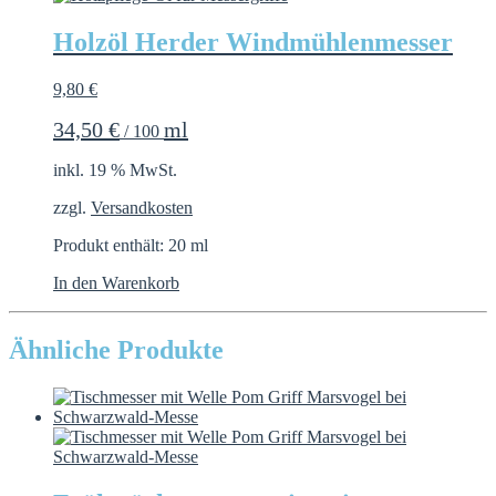
Holzöl Herder Windmühlenmesser
9,80
€
34,50
€
ml
/
100
inkl. 19 % MwSt.
zzgl.
Versandkosten
Produkt enthält: 20
ml
In den Warenkorb
Ähnliche Produkte