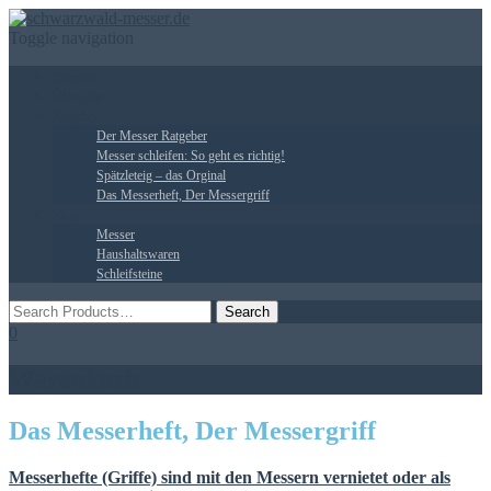
Toggle navigation
Startseite
Über Uns
Ratgeber
Der Messer Ratgeber
Messer schleifen: So geht es richtig!
Spätzleteig – das Orginal
Das Messerheft, Der Messergriff
Shop
Messer
Haushaltswaren
Schleifsteine
0
Warenkorb
Das Messerheft, Der Messergriff
Messerhefte (Griffe) sind mit den Messern vernietet oder als