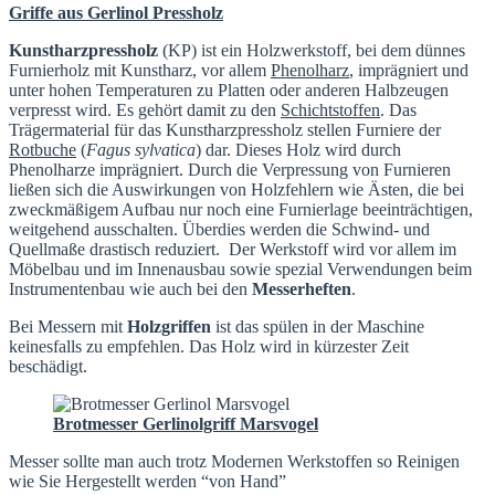
Griffe aus Gerlinol Pressholz
Kunstharzpressholz
(KP) ist ein Holzwerkstoff, bei dem dünnes
Furnierholz mit Kunstharz, vor allem
Phenolharz
, imprägniert und
unter hohen Temperaturen zu Platten oder anderen Halbzeugen
verpresst wird. Es gehört damit zu den
Schichtstoffen
. Das
Trägermaterial für das Kunstharzpressholz stellen Furniere der
Rotbuche
(
Fagus sylvatica
) dar. Dieses Holz wird durch
Phenolharze imprägniert. Durch die Verpressung von Furnieren
ließen sich die Auswirkungen von Holzfehlern wie Ästen, die bei
zweckmäßigem Aufbau nur noch eine Furnierlage beeinträchtigen,
weitgehend ausschalten. Überdies werden die Schwind- und
Quellmaße drastisch reduziert. Der Werkstoff wird vor allem im
Möbelbau und im Innenausbau sowie spezial Verwendungen beim
Instrumentenbau wie auch bei den
Messerheften
.
Bei Messern mit
Holzgriffen
ist das spülen in der Maschine
keinesfalls zu empfehlen. Das Holz wird in kürzester Zeit
beschädigt.
Brotmesser Gerlinolgriff Marsvogel
Messer sollte man auch trotz Modernen Werkstoffen so Reinigen
wie Sie Hergestellt werden “von Hand”