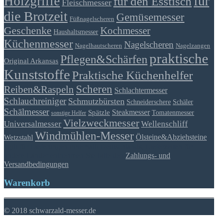
für
Holzgriffe
für den Esstisch
Fleischmesser
die Brotzeit
Gemüsemesser
Füßnagelscheren
Geschenke
Kochmesser
Haushaltsmesser
Küchenmesser
Nagelscheren
Nagelhautscheren
Nagelzangen
praktische
Pflegen&Schärfen
Original Arkansas
Kunststoffe
Praktische Küchenhelfer
Scheren
Reiben&Raspeln
Schlachtermesser
Schlauchreiniger
Schmutzbürsten
Schäler
Schneiderschere
Schälmesser
Steakmesser
Spätzle
Tomatenmesser
sonstige Helfer
Vielzweckmesser
Universalmesser
Wellenschliff
Windmühlen-Messer
Ölsteine&Abziehsteine
Wetzstahl
*gilt für Lieferungen innerhalb Deutschlands, Lieferzeiten für
andere Länder entnehmen Sie bitte den
Zahlungs- und
Versandbedingungen
Warenkorb
© 2018 schwarzald-messer.de