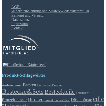
AGBs
Widerrufsbelehrung und Muster-Wiederrufsformular
Zahlung und Versand
Datenschutz
Impressum
Kontakt
Produkt-Schlagwörter
Backen
Ausbeinmesser
Belgischer Brocken
Bestecke&Sets
Besteckteile
Brotmesser
edle
Bürsten
Düsenbürste
Brotzeitmesser
Dosen&Flaschenöffner