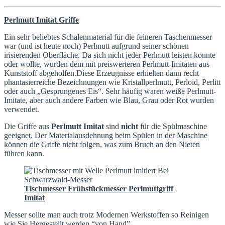
Perlmutt Imitat Griffe
Ein sehr beliebtes Schalenmaterial für die feineren Taschenmesser
war (und ist heute noch) Perlmutt aufgrund seiner schönen
irisierenden Oberfläche. Da sich nicht jeder Perlmutt leisten konnte
oder wollte, wurden dem mit preiswerteren Perlmutt-Imitaten aus
Kunststoff abgeholfen.Diese Erzeugnisse erhielten dann recht
phantasierreiche Bezeichnungen wie Kristallperlmutt, Perloid, Perlitt
oder auch „Gesprungenes Eis“. Sehr häufig waren weiße Perlmutt-
Imitate, aber auch andere Farben wie Blau, Grau oder Rot wurden
verwendet.
Die Griffe aus
Perlmutt Imitat
sind
nicht
für die Spülmaschine
geeignet. Der Materialausdehnung beim Spülen in der Maschine
können die Griffe nicht folgen, was zum Bruch an den Nieten
führen kann.
Tischmesser Frühstückmesser Perlmuttgriff
Imitat
Messer sollte man auch trotz Modernen Werkstoffen so Reinigen
wie Sie Hergestellt werden “von Hand”