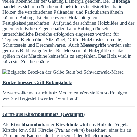
vielen Rosenhölzer der Gattung Dalbergia gehören. Bei
Bubinga
handelt es sich um rötliche und meist fein violettstreifige, harte
Hölzer, die verschiedenen Palisander- und Padoukarten ähneln
können. Bubinga ist ein schweres Holz mit guten
Festigkeitseigenschaften. Aufgrund des schönen Holzbildes und der
guten technischen Eigenschaften kann Bubinga für sehr
unterschiedliche Bereiche erfolgreich eingesetzt werden: für
Treppen, Kleinmöbel, Sitzmöbel, Griffe, Holzblasinstrumente,
Schnitzerein und Drechselwaren. Auch
Messergriffe
werden sehr
gern aus Bubinga gefertigt. Bei Messern mit Holzgriffen ist das
spülen in der Maschine keinesfalls zu empfehlen. Das Holz wird in
kürzester Zeit beschädigt.
Brotzeitmesser Griff Bubingaholz
Messer sollte man auch trotz Modernen Werkstoffen so Reinigen
wie Sie Hergestellt werden “von Hand”
G
riffe
aus Kirschbaumholz (Gedämpft)
Als
Kirschbaumholz
oder
Kirschholz
wird das Holz der
Vogel-
Kirsche
bzw. Süß-Kirsche (
Prunus avium
) bezeichnet, eines bis zu
25 m hohen Baumes, der in großen Teilen Mitteleuropas