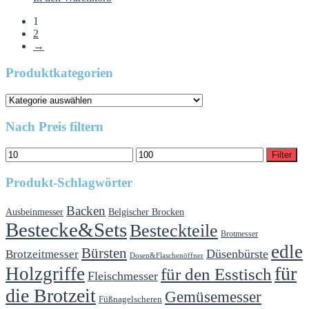
1
2
→
Produktkategorien
Nach Preis filtern
Min.
Max.
Filter
Preis
Preis
Produkt-Schlagwörter
Backen
Ausbeinmesser
Belgischer Brocken
Bestecke&Sets
Besteckteile
Brotmesser
edle
Bürsten
Düsenbürste
Brotzeitmesser
Dosen&Flaschenöffner
für
Holzgriffe
für den Esstisch
Fleischmesser
die Brotzeit
Gemüsemesser
Füßnagelscheren