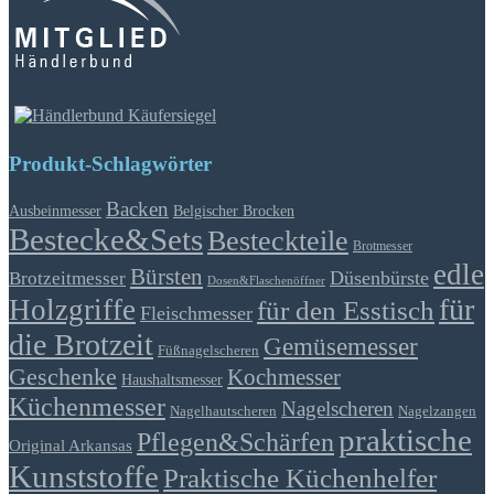
Produkt-Schlagwörter
Backen
Ausbeinmesser
Belgischer Brocken
Bestecke&Sets
Besteckteile
Brotmesser
edle
Bürsten
Düsenbürste
Brotzeitmesser
Dosen&Flaschenöffner
für
Holzgriffe
für den Esstisch
Fleischmesser
die Brotzeit
Gemüsemesser
Füßnagelscheren
Geschenke
Kochmesser
Haushaltsmesser
Küchenmesser
Nagelscheren
Nagelhautscheren
Nagelzangen
praktische
Pflegen&Schärfen
Original Arkansas
Kunststoffe
Praktische Küchenhelfer