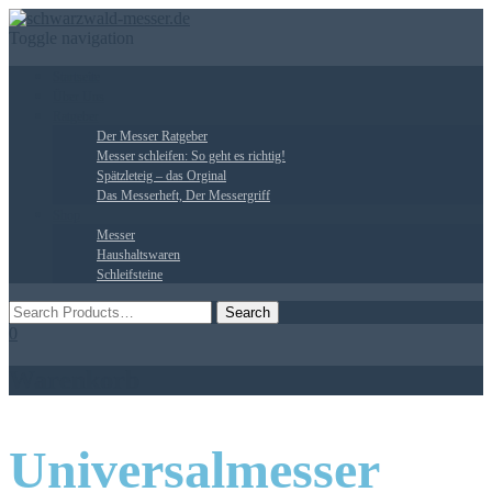
Toggle navigation
Startseite
Über Uns
Ratgeber
Der Messer Ratgeber
Messer schleifen: So geht es richtig!
Spätzleteig – das Orginal
Das Messerheft, Der Messergriff
Shop
Messer
Haushaltswaren
Schleifsteine
0
Warenkorb
Universalmesser