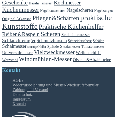
Geschenke
Kochmesser
Haushaltsmesser
Küchenmesser
Nagelscheren
Nagelhautscheren
Nagelzangen
praktische
Pflegen&Schärfen
Original Arkansas
Kunststoffe
Praktische Küchenhelfer
Scheren
Reiben&Raspeln
Schlachtermesser
Schlauchreiniger
Schmutzbürsten
Schäler
Schneiderschere
Schälmesser
Steakmesser
Spätzle
Tomatenmesser
sonstige Helfer
Vielzweckmesser
Universalmesser
Wellenschliff
Windmühlen-Messer
Ölsteine&Abziehsteine
Wetzstahl
Kontakt
AGBs
Widerrufsbelehrung und Muster-Wiederrufsformular
Zahlung und Versand
Datenschutz
Impressum
Kontakt