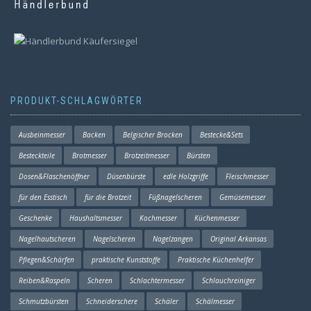
PRODUKT-SCHLAGWÖRTER
Ausbeinmesser
Backen
Belgischer Brocken
Bestecke&Sets
Besteckteile
Brotmesser
Brotzeitmesser
Bürsten
Dosen&Flaschenöffner
Düsenbürste
edle Holzgriffe
Fleischmesser
für den Esstisch
für die Brotzeit
Füßnagelscheren
Gemüsemesser
Geschenke
Haushaltsmesser
Kochmesser
Küchenmesser
Nagelhautscheren
Nagelscheren
Nagelzangen
Original Arkansas
Pflegen&Schärfen
praktische Kunststoffe
Praktische Küchenhelfer
Reiben&Raspeln
Scheren
Schlachtermesser
Schlauchreiniger
Schmutzbürsten
Schneiderschere
Schäler
Schälmesser