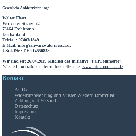
Gesetzliche Anbieterkennung:
Walter Ebert
Weilerner Strasse 22
78664 Eschbronn
Deutschland
Telefon: 07403/1849
E-Mail:
info@schwarzwald-messer.de
USt-IdNr.: DE 214550838
Wir sind seit
26.04.2019
Mitglied der Initiative “FairCommerce”.
Nähere Informationen hierzu finden Sie unter
www.fair-commerce.de
.
Kontakt
AGBs
Widerrufsbelehrung und Muster-Wiederrufsformular
Zahlung und Versand
Datenschutz
Impressum
Kontakt