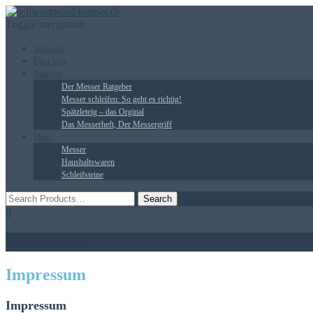
Toggle navigation
Startseite
Über Uns
Ratgeber
Der Messer Ratgeber
Messer schleifen: So geht es richtig!
Spätzleteig – das Orginal
Das Messerheft, Der Messergriff
Shop
Messer
Haushaltswaren
Schleifsteine
0
Warenkorb
Impressum
Impressum