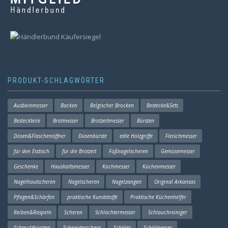
PRODUKT-SCHLAGWÖRTER
Ausbeinmesser
Backen
Belgischer Brocken
Bestecke&Sets
Besteckteile
Brotmesser
Brotzeitmesser
Bürsten
Dosen&Flaschenöffner
Düsenbürste
edle Holzgriffe
Fleischmesser
für den Esstisch
für die Brotzeit
Füßnagelscheren
Gemüsemesser
Geschenke
Haushaltsmesser
Kochmesser
Küchenmesser
Nagelhautscheren
Nagelscheren
Nagelzangen
Original Arkansas
Pflegen&Schärfen
praktische Kunststoffe
Praktische Küchenhelfer
Reiben&Raspeln
Scheren
Schlachtermesser
Schlauchreiniger
Schmutzbürsten
Schneiderschere
Schäler
Schälmesser