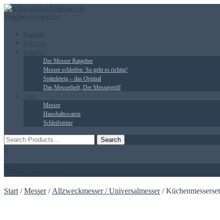
Toggle navigation
Startseite
Über Uns
Ratgeber
Der Messer Ratgeber
Messer schleifen: So geht es richtig!
Spätzleteig – das Orginal
Das Messerheft, Der Messergriff
Shop
Messer
Haushaltswaren
Schleifsteine
0
Warenkorb
Start
/
Messer
/
Allzweckmesser / Universalmesser
/ Küchenmesserset 2