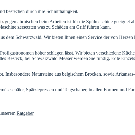
d bestechen durch ihre Schnitthaltigkeit.
tz
gegen abrutschen beim Arbeiten ist für die Spülmaschine geeignet a
Maschine zersetzten was zu Schäden am Griff führen kann.
us dem Schwarzwald. Wir bieten Ihnen einen Service der von Herzen
rofigastronomen höher schlagen lässt. Wir bieten verschiedene Küche
ettes Besteck, bei Schwarzwald-Messer werden Sie fündig. Edle Einzel
. Insbesondere Natursteine aus belgischem Brocken, sowie Arkansas-Ste
seschäler, Spätzlepressen und Teigschaber, in allen Formen und Farbe
n unserem
Ratgeber
.