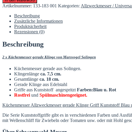
In den Warenkorb
teilig
Artikelnummer:
133-183 001
Kategorien:
Allzweckmesser / Universa
Glatte
Klinge
Beschreibung
Kunststoffgriff
Zusätzliche Informationen
Solingen
Produktsicherheit
Menge
Rezensionen (0)
Beschreibung
2 x Küchenmesser gerade Klinge von Marsvogel Solingen
Küchenmesser gerade aus Solingen.
Klingenlänge
ca. 7,5 cm.
Gesamtlänge
ca. 18 cm.
Gerade Klinge aus Edelstahl
Griffe aus Kunststoff angespritzt
Farben:Blau u. Rot
Rostfrei
und
Spülmaschinengeeignet.
Küchenmesser Allzweckmesser gerade Klinge Griff Kunststoff Blau 
Die Serie Kunststoffgriffe gibt es in verschiedenen Farben und Ausfüh
mit Wellenschliff für Zwiebeln oder Tomaten usw. oder mit Hohl gesch
Über Schwarzwald-Messer