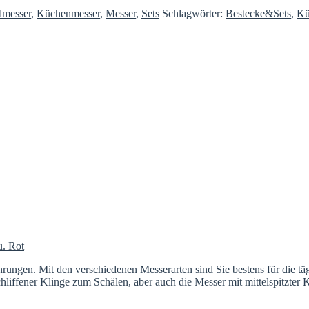
lmesser
,
Küchenmesser
,
Messer
,
Sets
Schlagwörter:
Bestecke&Sets
,
Kü
u. Rot
rungen. Mit den verschiedenen Messerarten sind Sie bestens für die täg
liffener Klinge zum Schälen, aber auch die Messer mit mittelspitzter Kl