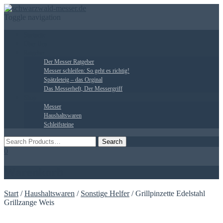
Toggle navigation
Startseite
Über Uns
Ratgeber
Der Messer Ratgeber
Messer schleifen: So geht es richtig!
Spätzleteig – das Orginal
Das Messerheft, Der Messergriff
Shop
Messer
Haushaltswaren
Schleifsteine
0
Warenkorb
Start
/
Haushaltswaren
/
Sonstige Helfer
/ Grillpinzette Edelstahl
Grillzange Weis