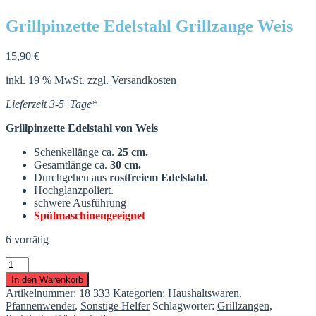
Grillpinzette Edelstahl Grillzange Weis
15,90
€
inkl. 19 % MwSt.
zzgl.
Versandkosten
Lieferzeit 3-5 Tage*
Grillpinzette Edelstahl von Weis
Schenkellänge ca.
25 cm.
Gesamtlänge ca.
30 cm.
Durchgehen aus
rostfreiem
Edelstahl.
Hochglanzpoliert.
schwere Ausführung
Spülmaschinengeeignet
6 vorrätig
Grillpinzette
Edelstahl
In den Warenkorb
Grillzange
Artikelnummer:
18 333
Kategorien:
Haushaltswaren
,
Weis
Pfannenwender
,
Sonstige Helfer
Schlagwörter:
Grillzangen
,
Menge