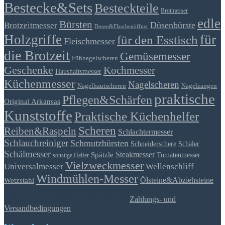
Bestecke&Sets
Besteckteile
Brotmesser
edle
Bürsten
Düsenbürste
Brotzeitmesser
Dosen&Flaschenöffner
für
Holzgriffe
für den Esstisch
Fleischmesser
die Brotzeit
Gemüsemesser
Füßnagelscheren
Geschenke
Kochmesser
Haushaltsmesser
Küchenmesser
Nagelscheren
Nagelhautscheren
Nagelzangen
praktische
Pflegen&Schärfen
Original Arkansas
Kunststoffe
Praktische Küchenhelfer
Scheren
Reiben&Raspeln
Schlachtermesser
Schlauchreiniger
Schmutzbürsten
Schäler
Schneiderschere
Schälmesser
Steakmesser
Spätzle
Tomatenmesser
sonstige Helfer
Vielzweckmesser
Universalmesser
Wellenschliff
Windmühlen-Messer
Ölsteine&Abziehsteine
Wetzstahl
*gilt für Lieferungen innerhalb Deutschlands, Lieferzeiten für
andere Länder entnehmen Sie bitte den
Zahlungs- und
Versandbedingungen