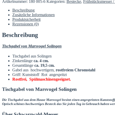
Artikelnummer:
180 005-6
Kategorien:
Bestecke
,
Frühstücksmesser /
Edelstahl
Tischgabel
Beschreibung
Solingen
Zusätzliche Informationen
Kunststoffgriff
Produktsicherheit
Rot
Rezensionen (0)
Menge
Beschreibung
Tischgabel von Marsvogel Solingen
Tischgabel aus Solingen
Zinkenlänge
ca. 4 cm.
Gesamtlänge
ca. 19,5 cm.
Gabel aus hochwertigem,
rostfreiem
Chromstahl
Griff: Kunststoff Rot angespritzt
Rostfrei,
Spülmaschinengeeignet.
Tischgabel von Marsvogel Solingen
Die Tischgabel aus dem Hause Marsvogel besitzt einen angespritzten Kunststoffg
Optisch schönes hochwertiges Besteck das Sie jeden Tag in Gebrauch haben werde
Über Schwarzwald-Messer