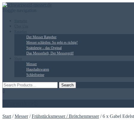
Toggle navigation
Startseite
Über Uns
Ratgeber
Der Messer Ratgeber
Messer schleifen: So geht es richtig!
Spätzleteig – das Orginal
Das Messerheft, Der Messergriff
Shop
Messer
Haushaltswaren
Schleifsteine
0
Warenkorb
Start
/
Messer
/
Frühstücksmesser / Brötchenmesser
/ 6 x Gabel Edelst