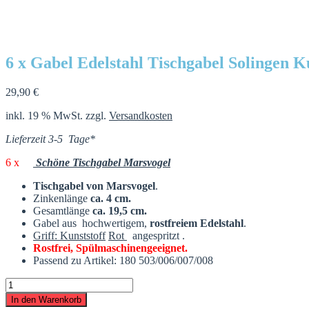
6 x Gabel Edelstahl Tischgabel Solingen Ku
29,90
€
inkl. 19 % MwSt.
zzgl.
Versandkosten
Lieferzeit 3-5 Tage*
6 x
Schöne Tischgabel Marsvogel
Tischgabel von Marsvogel
.
Zinkenlänge
ca. 4 cm.
Gesamtlänge
ca. 19,5 cm.
Gabel aus hochwertigem,
rostfreiem Edel
stahl
.
Griff:
Kunststoff
Rot
angespritzt .
Rostfrei,
Spülmaschinengeeignet.
Passend zu Artikel: 180 503/006/007/008
6
x
In den Warenkorb
Gabel