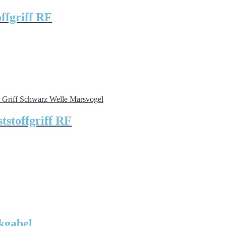
ffgriff RF
tstoffgriff RF
kgabel