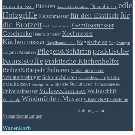
edle
Bürsten
Düsenbürste
Brotzeitmesser
Dosen&Flaschenöffner
für
Holzgriffe
für den Esstisch
Fleischmesser
die Brotzeit
Gemüsemesser
Füßnagelscheren
Geschenke
Kochmesser
Haushaltsmesser
Küchenmesser
Nagelscheren
Nagelhautscheren
Nagelzangen
praktische
Pflegen&Schärfen
Original Arkansas
Kunststoffe
Praktische Küchenhelfer
Scheren
Reiben&Raspeln
Schlachtermesser
Schlauchreiniger
Schmutzbürsten
Schäler
Schneiderschere
Schälmesser
Steakmesser
Spätzle
Tomatenmesser
sonstige Helfer
Vielzweckmesser
Universalmesser
Wellenschliff
Windmühlen-Messer
Ölsteine&Abziehsteine
Wetzstahl
*gilt für Lieferungen innerhalb Deutschlands, Lieferzeiten für
andere Länder entnehmen Sie bitte den
Zahlungs- und
Versandbedingungen
Warenkorb