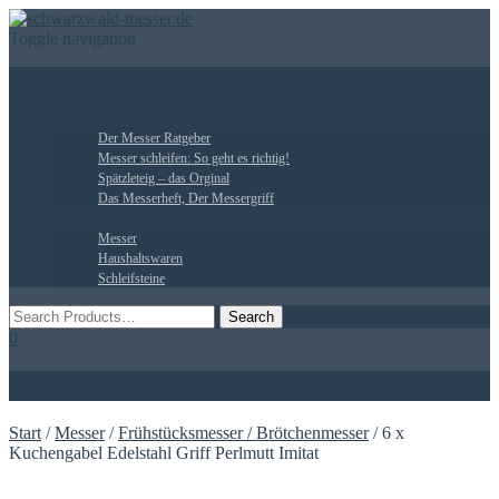
Toggle navigation
Startseite
Über Uns
Ratgeber
Der Messer Ratgeber
Messer schleifen: So geht es richtig!
Spätzleteig – das Orginal
Das Messerheft, Der Messergriff
Shop
Messer
Haushaltswaren
Schleifsteine
0
Warenkorb
Start
/
Messer
/
Frühstücksmesser / Brötchenmesser
/ 6 x
Kuchengabel Edelstahl Griff Perlmutt Imitat