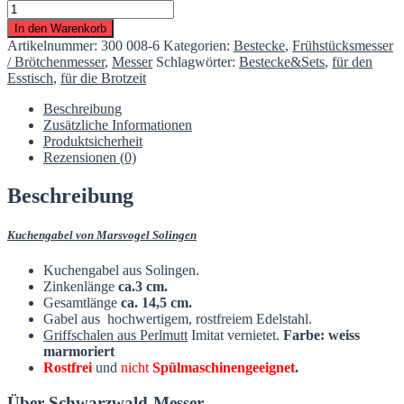
6
x
In den Warenkorb
Kuchengabel
Artikelnummer:
300 008-6
Kategorien:
Bestecke
,
Frühstücksmesser
Edelstahl
/ Brötchenmesser
,
Messer
Schlagwörter:
Bestecke&Sets
,
für den
Griff
Esstisch
,
für die Brotzeit
Perlmutt
Imitat
Beschreibung
Menge
Zusätzliche Informationen
Produktsicherheit
Rezensionen (0)
Beschreibung
Kuchengabel von Marsvogel Solingen
Kuchengabel aus Solingen.
Zinkenlänge
ca.3 cm.
Gesamtlänge
ca. 14,5 cm.
Gabel aus hochwertigem,
rostfreiem
Edelstahl.
Griffschalen aus Perlmutt
Imitat vernietet.
Farbe: weiss
marmoriert
Rostfrei
und
nicht
Spülmaschinengeeignet
.
Über Schwarzwald-Messer