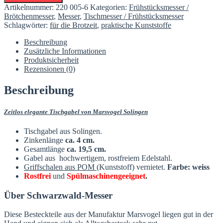
Gabel
Artikelnummer:
220 005-6
Kategorien:
Frühstücksmesser /
Edelstahl
Brötchenmesser
,
Messer
,
Tischmesser / Frühstücksmesser
Tischgabel
Schlagwörter:
für die Brotzeit
,
praktische Kunststoffe
weisser
Kunststoffgriff
Beschreibung
(POM)
Zusätzliche Informationen
Menge
Produktsicherheit
Rezensionen (0)
Beschreibung
Zeitlos elegante Tischgabel von Marsvogel Solingen
Tischgabel aus Solingen.
Zinkenlänge
ca. 4 cm.
Gesamtlänge
ca. 19,5 cm.
Gabel aus hochwertigem,
rostfreiem
Edelstahl.
Griffschalen aus POM
(Kunststoff) vernietet.
Farbe: weiss
Rostfrei
und
Spülmaschinengeeignet
.
Über Schwarzwald-Messer
Diese Besteckteile aus der Manufaktur Marsvogel liegen gut in der