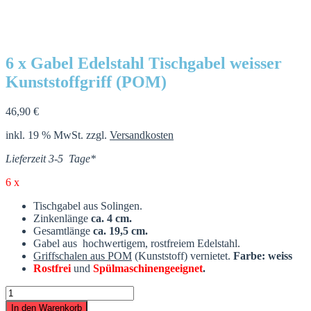
6 x Gabel Edelstahl Tischgabel weisser
Kunststoffgriff (POM)
46,90
€
inkl. 19 % MwSt.
zzgl.
Versandkosten
Lieferzeit 3-5 Tage*
6 x
Tischgabel aus Solingen.
Zinkenlänge
ca. 4 cm.
Gesamtlänge
ca. 19,5 cm.
Gabel aus hochwertigem,
rostfreiem
Edelstahl.
Griffschalen aus POM
(Kunststoff) vernietet.
Farbe: weiss
Rostfrei
und
Spülmaschinengeeignet
.
6
x
In den Warenkorb