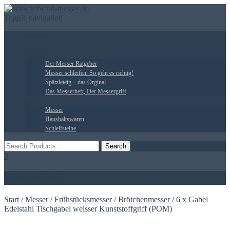
Toggle navigation
Startseite
Über Uns
Ratgeber
Der Messer Ratgeber
Messer schleifen: So geht es richtig!
Spätzleteig – das Orginal
Das Messerheft, Der Messergriff
Shop
Messer
Haushaltswaren
Schleifsteine
0
Warenkorb
Start
/
Messer
/
Frühstücksmesser / Brötchenmesser
/ 6 x Gabel
Edelstahl Tischgabel weisser Kunststoffgriff (POM)