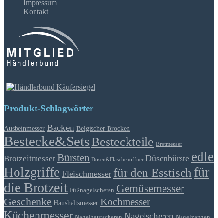
Impressum
Kontakt
Produkt-Schlagwörter
Backen
Ausbeinmesser
Belgischer Brocken
Bestecke&Sets
Besteckteile
Brotmesser
edle
Bürsten
Düsenbürste
Brotzeitmesser
Dosen&Flaschenöffner
für
Holzgriffe
für den Esstisch
Fleischmesser
die Brotzeit
Gemüsemesser
Füßnagelscheren
Geschenke
Kochmesser
Haushaltsmesser
Küchenmesser
Nagelscheren
Nagelhautscheren
Nagelzangen