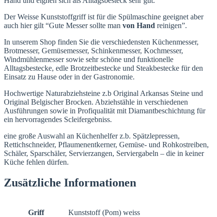
Hand und eignen sich als Alltagsbesteck sehr gut.
Der Weisse Kunststoffgriff ist für die Spülmaschine geeignet aber
auch hier gilt “Gute Messer sollte man
von Hand
reinigen”.
In unserem Shop finden Sie die verschiedensten Küchenmesser,
Brotmesser, Gemüsemesser, Schinkenmesser, Kochmesser,
Windmühlenmesser sowie sehr schöne und funktionelle
Alltagsbestecke, edle Brotzeitbestecke und Steakbestecke für den
Einsatz zu Hause oder in der Gastronomie.
Hochwertige Naturabziehsteine z.b Original Arkansas Steine und
Original Belgischer Brocken. Abziehstähle in verschiedenen
Ausführungen sowie in Profiqualität mit Diamantbeschichtung für
ein hervorragendes Scleifergebniss.
eine große Auswahl an Küchenhelfer z.b. Spätzlepressen,
Rettichschneider, Pflaumenentkerner, Gemüse- und Rohkostreiben,
Schäler, Sparschäler, Servierzangen, Serviergabeln – die in keiner
Küche fehlen dürfen.
Zusätzliche Informationen
Griff
Kunststoff (Pom) weiss