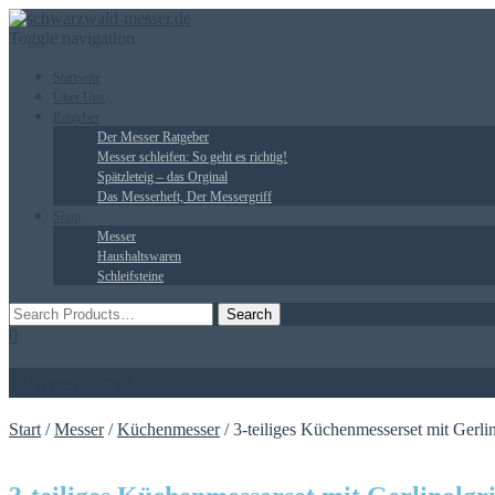
Toggle navigation
Startseite
Über Uns
Ratgeber
Der Messer Ratgeber
Messer schleifen: So geht es richtig!
Spätzleteig – das Orginal
Das Messerheft, Der Messergriff
Shop
Messer
Haushaltswaren
Schleifsteine
0
Warenkorb
Start
/
Messer
/
Küchenmesser
/ 3-teiliges Küchenmesserset mit Gerli