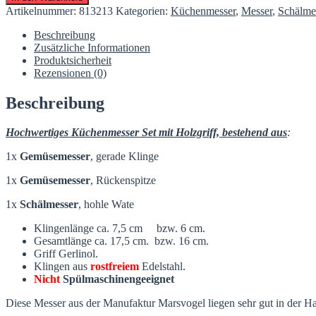
Küchenmesserset
Artikelnummer:
813213
Kategorien:
Küchenmesser
,
Messer
,
Schälmes
mit
Gerlinolgriff
Beschreibung
Marsvogel
Zusätzliche Informationen
Menge
Produktsicherheit
Rezensionen (0)
Beschreibung
Hochwertiges Küchenmesser Set mit Holzgriff, bestehend aus
:
1x
Gemüsemesser
, gerade Klinge
1x
Gemüsemesser
, Rückenspitze
1x
Schälmesser
, hohle Wate
Klingenlänge ca. 7,5 cm bzw. 6 cm.
Gesamtlänge ca. 17,5 cm. bzw. 16 cm.
Griff Gerlinol.
Klingen aus
rostfreiem
Edelstahl.
Nicht
Spülmaschinengeeignet
Diese Messer aus der Manufaktur Marsvogel liegen sehr gut in der Han