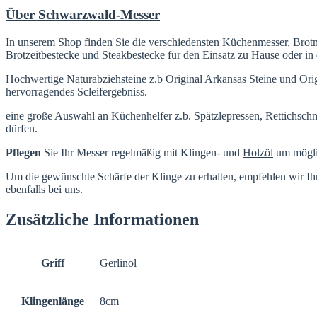
Über Schwarzwald-Messer
In unserem Shop finden Sie die verschiedensten Küchenmesser, Brot
Brotzeitbestecke und Steakbestecke für den Einsatz zu Hause oder in
Hochwertige Naturabziehsteine z.b Original Arkansas Steine und Orig
hervorragendes Scleifergebniss.
eine große Auswahl an Küchenhelfer z.b. Spätzlepressen, Rettichschn
dürfen.
Pflegen
Sie Ihr Messer regelmäßig mit Klingen- und
Holzöl
um möglic
Um die gewünschte Schärfe der Klinge zu erhalten, empfehlen wir I
ebenfalls bei uns.
Zusätzliche Informationen
Griff
Gerlinol
Klingenlänge
8cm