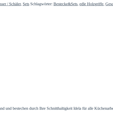
ser / Schäler
,
Sets
Schlagwörter:
Bestecke&Sets
,
edle Holzgriffe
,
Ges
d und bestechen durch Ihre Schnitthaltigkeit Idela für alle Küchenarbe