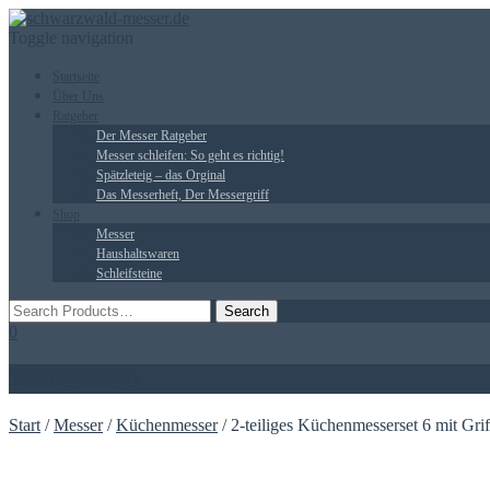
Toggle navigation
Startseite
Über Uns
Ratgeber
Der Messer Ratgeber
Messer schleifen: So geht es richtig!
Spätzleteig – das Orginal
Das Messerheft, Der Messergriff
Shop
Messer
Haushaltswaren
Schleifsteine
0
Warenkorb
Start
/
Messer
/
Küchenmesser
/ 2-teiliges Küchenmesserset 6 mit Gr