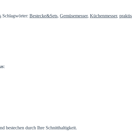
s
Schlagwörter:
Bestecke&Sets
,
Gemüsemesser
,
Küchenmesser
,
prakti
us
:
d bestechen durch Ihre Schnitthaltigkeit.