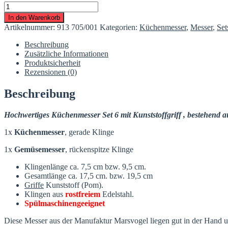
2-
teiliges
In den Warenkorb
Küchenmesserset
Artikelnummer:
913 705/001
Kategorien:
Küchenmesser
,
Messer
,
Set
6
mit
Beschreibung
Griff
Zusätzliche Informationen
(POM)
Produktsicherheit
Marsvogel
Rezensionen (0)
Solingen
Menge
Beschreibung
Hochwertiges Küchenmesser Set 6 mit Kunststoffgriff , bestehend a
1x
Küchenmesser
, gerade Klinge
1x
Gemüsemesser
, rückenspitze Klinge
Klingenlänge ca. 7,5 cm bzw. 9,5 cm.
Gesamtlänge ca. 17,5 cm. bzw. 19,5 cm
Griffe
Kunststoff (Pom).
Klingen aus
rostfreiem
Edelstahl.
Spülmaschinengeeignet
Diese Messer aus der Manufaktur Marsvogel liegen gut in der Hand un