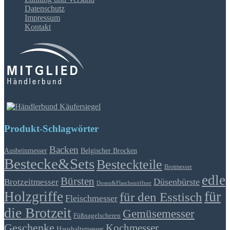
Datenschutz
Impressum
Kontakt
Produkt-Schlagwörter
Backen
Ausbeinmesser
Belgischer Brocken
Bestecke&Sets
Besteckteile
Brotmesser
edle
Bürsten
Düsenbürste
Brotzeitmesser
Dosen&Flaschenöffner
für
Holzgriffe
für den Esstisch
Fleischmesser
die Brotzeit
Gemüsemesser
Füßnagelscheren
Geschenke
Kochmesser
Haushaltsmesser