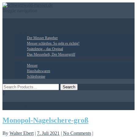
Toggle navigation
Startseite
Über Uns
Ratgeber
Der Messer Ratgeber
Messer schleifen: So geht es richtig!
Spätzleteig – das Orginal
Das Messerheft, Der Messergriff
Shop
Messer
Haushaltswaren
Schleifsteine
0
Warenkorb
Monopol-Nagelschere-groß
By
Walter Ebert
|
7. Juli 2021
|
No Comments
|