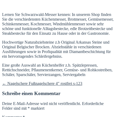
Lernen Sie Schwarzwald-Messer kennen: In unserem Shop finden
Sie die verschiedensten Küchenmesser, Brotmesser, Gemüsemesser,
Schinkenmesser, Kochmesser, Windmühlenmesser sowie sehr
schöne und funktionelle Alltagsbestecke, edle Brotzeitbestecke und
Steakbestecke für den Einsatz zu Hause oder in der Gastronomie.
Hochwertige Naturabziehsteine z.b Original Arkansas Steine und
Original Belgischer Brocken. Abziehstähle in verschiedenen
Ausführungen sowie in Profiqualität mit Diamantbeschichtung für
ein hervorragendes Schleifergebniss.
Eine große Auswahl an Küchenhelfer z.b. Spätzlepressen,
Rettichschneider, Pflaumenentkerner, Gemüse- und Rohkostreiben,
Schäler, Sparschäler, Servierzangen, Serviergabeln
Beitragsnavigation
←
Nagelschere Fußnagelschere 4″ rostfrei s-123
Schreibe einen Kommentar
Deine E-Mail-Adresse wird nicht veröffentlicht.
Erforderliche
Felder sind mit
*
markiert