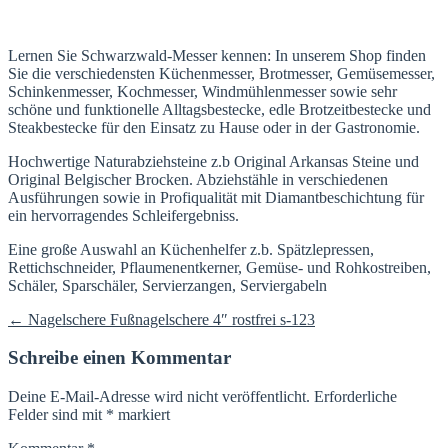
Lernen Sie Schwarzwald-Messer kennen: In unserem Shop finden
Sie die verschiedensten Küchenmesser, Brotmesser, Gemüsemesser,
Schinkenmesser, Kochmesser, Windmühlenmesser sowie sehr
schöne und funktionelle Alltagsbestecke, edle Brotzeitbestecke und
Steakbestecke für den Einsatz zu Hause oder in der Gastronomie.
Hochwertige Naturabziehsteine z.b Original Arkansas Steine und
Original Belgischer Brocken. Abziehstähle in verschiedenen
Ausführungen sowie in Profiqualität mit Diamantbeschichtung für
ein hervorragendes Schleifergebniss.
Eine große Auswahl an Küchenhelfer z.b. Spätzlepressen,
Rettichschneider, Pflaumenentkerner, Gemüse- und Rohkostreiben,
Schäler, Sparschäler, Servierzangen, Serviergabeln
Beitragsnavigation
←
Nagelschere Fußnagelschere 4″ rostfrei s-123
Schreibe einen Kommentar
Deine E-Mail-Adresse wird nicht veröffentlicht.
Erforderliche
Felder sind mit
*
markiert