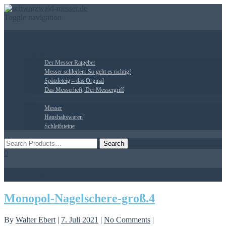
Toggle navigation
Startseite
Über Uns
Ratgeber
Der Messer Ratgeber
Messer schleifen: So geht es richtig!
Spätzleteig – das Orginal
Das Messerheft, Der Messergriff
Shop
Messer
Haushaltswaren
Schleifsteine
0
Warenkorb
Monopol-Nagelschere-groß.4
By
Walter Ebert
|
7. Juli 2021
|
No Comments
|