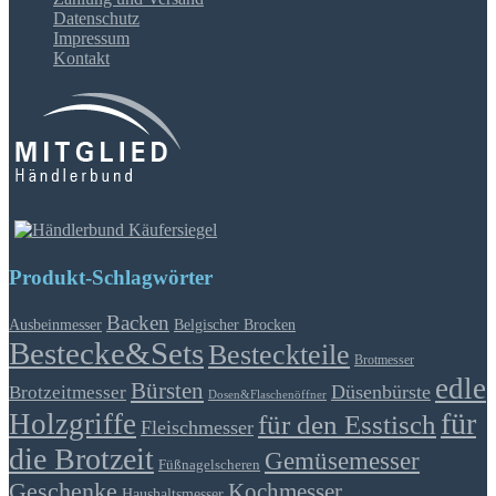
Datenschutz
Impressum
Kontakt
Produkt-Schlagwörter
Backen
Ausbeinmesser
Belgischer Brocken
Bestecke&Sets
Besteckteile
Brotmesser
edle
Bürsten
Düsenbürste
Brotzeitmesser
Dosen&Flaschenöffner
für
Holzgriffe
für den Esstisch
Fleischmesser
die Brotzeit
Gemüsemesser
Füßnagelscheren
Geschenke
Kochmesser
Haushaltsmesser