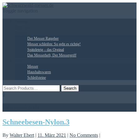
Toggle navigation
Startseite
Über Uns
Ratgeber
Der Messer Ratgeber
Messer schleifen: So geht es richtig!
Spätzleteig – das Orginal
Das Messerheft, Der Messergriff
Shop
Messer
Haushaltswaren
Schleifsteine
0
Warenkorb
Schneebesen-Nylon.3
By
Walter Ebert
|
11. März 2021
|
No Comments
|