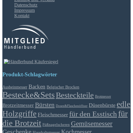
Datenschutz
Impressum
Kontakt
Produkt-Schlagwörter
Backen
Ausbeinmesser
Belgischer Brocken
Bestecke&Sets
Besteckteile
Brotmesser
edle
Bürsten
Düsenbürste
Brotzeitmesser
Dosen&Flaschenöffner
für
Holzgriffe
für den Esstisch
Fleischmesser
die Brotzeit
Gemüsemesser
Füßnagelscheren
Geschenke
Kochmesser
Haushaltsmesser