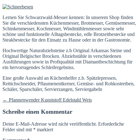
Lernen Sie Schwarzwald-Messer kennen: In unserem Shop finden
Sie die verschiedensten Küchenmesser, Brotmesser, Gemüsemesser,
Schinkenmesser, Kochmesser, Windmühlenmesser sowie sehr
schöne und funktionelle Alltagsbestecke, edle Brotzeitbestecke und
Steakbestecke für den Einsatz zu Hause oder in der Gastronomie.
Hochwertige Naturabziehsteine z.b Original Arkansas Steine und
Original Belgischer Brocken. Abziehstähle in verschiedenen
Ausführungen sowie in Profiqualität mit Diamantbeschichtung für
ein hervorragendes Schleifergebniss.
Eine große Auswahl an Küchenhelfer z.b. Spätzlepressen,
Rettichschneider, Pflaumenentkerner, Gemüse- und Rohkostreiben,
Schäler, Sparschäler, Servierzangen, Serviergabeln
Beitragsnavigation
←
Pfannenwender Kunststoff Edelstahl Weis
Schreibe einen Kommentar
Deine E-Mail-Adresse wird nicht veröffentlicht.
Erforderliche
Felder sind mit
*
markiert