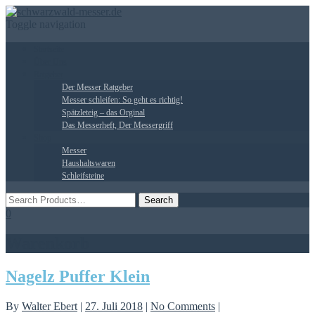
Toggle navigation
Startseite
Über Uns
Ratgeber
Der Messer Ratgeber
Messer schleifen: So geht es richtig!
Spätzleteig – das Orginal
Das Messerheft, Der Messergriff
Shop
Messer
Haushaltswaren
Schleifsteine
0
Warenkorb
Nagelz Puffer Klein
By
Walter Ebert
|
27. Juli 2018
|
No Comments
|