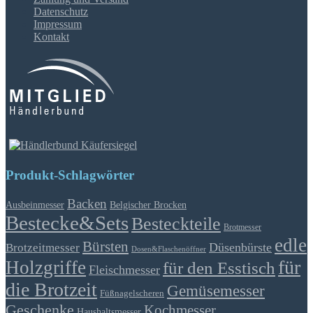
Datenschutz
Impressum
Kontakt
Produkt-Schlagwörter
Backen
Ausbeinmesser
Belgischer Brocken
Bestecke&Sets
Besteckteile
Brotmesser
edle
Bürsten
Düsenbürste
Brotzeitmesser
Dosen&Flaschenöffner
für
Holzgriffe
für den Esstisch
Fleischmesser
die Brotzeit
Gemüsemesser
Füßnagelscheren
Geschenke
Kochmesser
Haushaltsmesser