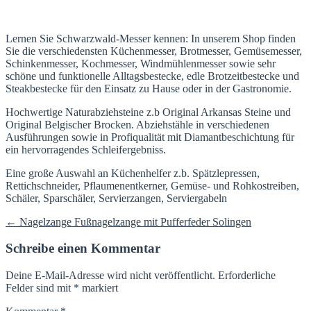
Lernen Sie Schwarzwald-Messer kennen: In unserem Shop finden
Sie die verschiedensten Küchenmesser, Brotmesser, Gemüsemesser,
Schinkenmesser, Kochmesser, Windmühlenmesser sowie sehr
schöne und funktionelle Alltagsbestecke, edle Brotzeitbestecke und
Steakbestecke für den Einsatz zu Hause oder in der Gastronomie.
Hochwertige Naturabziehsteine z.b Original Arkansas Steine und
Original Belgischer Brocken. Abziehstähle in verschiedenen
Ausführungen sowie in Profiqualität mit Diamantbeschichtung für
ein hervorragendes Schleifergebniss.
Eine große Auswahl an Küchenhelfer z.b. Spätzlepressen,
Rettichschneider, Pflaumenentkerner, Gemüse- und Rohkostreiben,
Schäler, Sparschäler, Servierzangen, Serviergabeln
Beitragsnavigation
←
Nagelzange Fußnagelzange mit Pufferfeder Solingen
Schreibe einen Kommentar
Deine E-Mail-Adresse wird nicht veröffentlicht.
Erforderliche
Felder sind mit
*
markiert