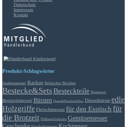
Datenschutz
Impressum
Kontakt
Produkt-Schlagwörter
Backen
Ausbeinmesser
Belgischer Brocken
Bestecke&Sets
Besteckteile
Brotmesser
edle
Bürsten
Düsenbürste
Brotzeitmesser
Dosen&Flaschenöffner
für
Holzgriffe
für den Esstisch
Fleischmesser
die Brotzeit
Gemüsemesser
Füßnagelscheren
Geschenke
Kochmesser
Haushaltsmesser