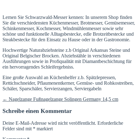
Lernen Sie Schwarzwald-Messer kennen: In unserem Shop finden
Sie die verschiedensten Küchenmesser, Brotmesser, Gemüsemesser,
Schinkenmesser, Kochmesser, Windmühlenmesser sowie sehr
schöne und funktionelle Alltagsbestecke, edle Brotzeitbestecke und
Steakbestecke für den Einsatz zu Hause oder in der Gastronomie.
Hochwertige Naturabziehsteine z.b Original Arkansas Steine und
Original Belgischer Brocken. Abziehstähle in verschiedenen
Ausführungen sowie in Profiqualität mit Diamantbeschichtung für
ein hervorragendes Schleifergebniss.
Eine große Auswahl an Küchenhelfer z.b. Spätzlepressen,
Rettichschneider, Pflaumenentkerner, Gemüse- und Rohkostreiben,
Schäler, Sparschäler, Servierzangen, Serviergabeln
Beitragsnavigation
←
Nagelzange Fußnagelzange Solingen Germany 14,5 cm
Schreibe einen Kommentar
Deine E-Mail-Adresse wird nicht veröffentlicht.
Erforderliche
Felder sind mit
*
markiert