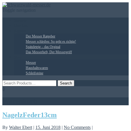
Toggle navigation
Startseite
Über Uns
Ratgeber
Der Messer Ratgeber
Messer schleifen: So geht es richtig!
Spätzleteig – das Orginal
Das Messerheft, Der Messergriff
Shop
Messer
Haushaltswaren
Schleifsteine
0
Warenkorb
NagelzFeder13cm
By
Walter Ebert
|
15. Juni 2018
|
No Comments
|