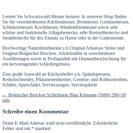
Lernen Sie Schwarzwald-Messer kennen: In unserem Shop finden
Sie die verschiedensten Küchenmesser, Brotmesser, Gemüsemesser,
Schinkenmesser, Kochmesser, Windmühlenmesser sowie sehr
schöne und funktionelle Alltagsbestecke, edle Brotzeitbestecke und
Steakbestecke für den Einsatz zu Hause oder in der Gastronomie.
Hochwertige Naturabziehsteine z.b Original Arkansas Steine und
Original Belgischer Brocken. Abziehstähle in verschiedenen
Ausführungen sowie in Profiqualität mit Diamantbeschichtung für
ein hervorragendes Schleifergebniss.
Eine große Auswahl an Küchenhelfer z.b. Spätzlepressen,
Rettichschneider, Pflaumenentkerner, Gemüse- und Rohkostreiben,
Schäler, Sparschäler, Servierzangen, Serviergabeln
Beitragsnavigation
←
Belgischer Brocken Schleifstein Blau Körnung (5000) 200×50
mm
Schreibe einen Kommentar
Deine E-Mail-Adresse wird nicht veröffentlicht.
Erforderliche
Felder sind mit
*
markiert