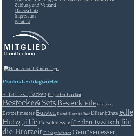
Zahlung und Versand
Datenschutz
Impressum
Kontakt
Produkt-Schlagwörter
Backen
Ausbeinmesser
Belgischer Brocken
Bestecke&Sets
Besteckteile
Brotmesser
edle
Bürsten
Düsenbürste
Brotzeitmesser
Dosen&Flaschenöffner
für
Holzgriffe
für den Esstisch
Fleischmesser
die Brotzeit
Gemüsemesser
Füßnagelscheren