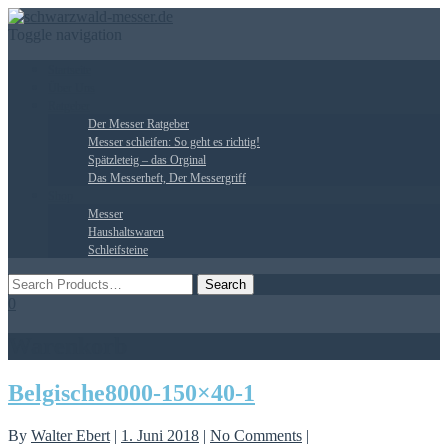
Toggle navigation
Startseite
Über Uns
Ratgeber
Der Messer Ratgeber
Messer schleifen: So geht es richtig!
Spätzleteig – das Orginal
Das Messerheft, Der Messergriff
Shop
Messer
Haushaltswaren
Schleifsteine
0
Warenkorb
Belgische8000-150×40-1
By
Walter Ebert
|
1. Juni 2018
|
No Comments
|