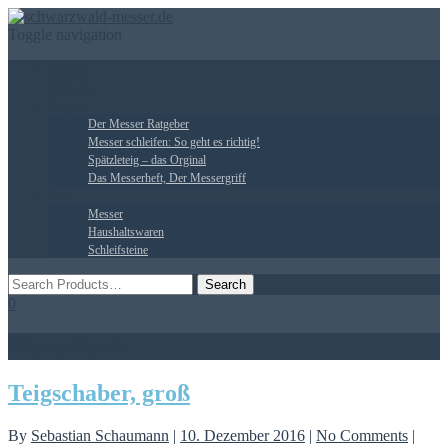
Toggle navigation
Startseite
Über Uns
Ratgeber
Der Messer Ratgeber
Messer schleifen: So geht es richtig!
Spätzleteig – das Orginal
Das Messerheft, Der Messergriff
Shop
Messer
Haushaltswaren
Schleifsteine
0
Warenkorb
Teigschaber, groß
By
Sebastian Schaumann
|
10. Dezember 2016
|
No Comments
|