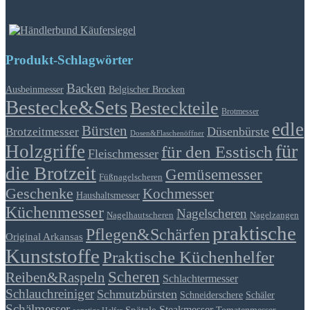
Produkt-Schlagwörter
Backen
Ausbeinmesser
Belgischer Brocken
Bestecke&Sets
Besteckteile
Brotmesser
edle
Bürsten
Düsenbürste
Brotzeitmesser
Dosen&Flaschenöffner
für
Holzgriffe
für den Esstisch
Fleischmesser
die Brotzeit
Gemüsemesser
Füßnagelscheren
Geschenke
Kochmesser
Haushaltsmesser
Küchenmesser
Nagelscheren
Nagelhautscheren
Nagelzangen
praktische
Pflegen&Schärfen
Original Arkansas
Kunststoffe
Praktische Küchenhelfer
Scheren
Reiben&Raspeln
Schlachtermesser
Schlauchreiniger
Schmutzbürsten
Schäler
Schneiderschere
Schälmesser
Steakmesser