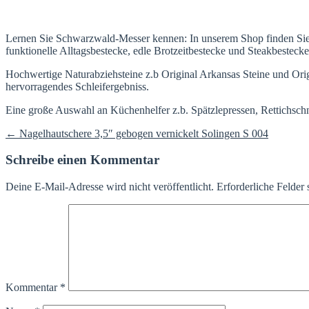
Lernen Sie Schwarzwald-Messer kennen: In unserem Shop finden Si
funktionelle Alltagsbestecke, edle Brotzeitbestecke und Steakbesteck
Hochwertige Naturabziehsteine z.b Original Arkansas Steine und Orig
hervorragendes Schleifergebniss.
Eine große Auswahl an Küchenhelfer z.b. Spätzlepressen, Rettichschn
Beitragsnavigation
←
Nagelhautschere 3,5″ gebogen vernickelt Solingen S 004
Schreibe einen Kommentar
Deine E-Mail-Adresse wird nicht veröffentlicht.
Erforderliche Felder 
Kommentar
*