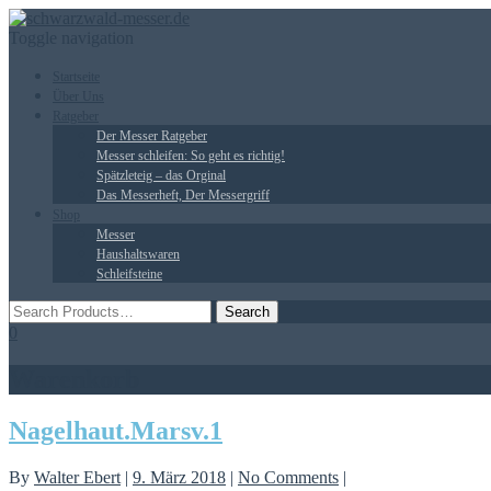
Toggle navigation
Startseite
Über Uns
Ratgeber
Der Messer Ratgeber
Messer schleifen: So geht es richtig!
Spätzleteig – das Orginal
Das Messerheft, Der Messergriff
Shop
Messer
Haushaltswaren
Schleifsteine
0
Warenkorb
Nagelhaut.Marsv.1
By
Walter Ebert
|
9. März 2018
|
No Comments
|