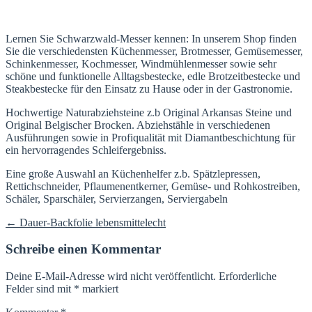
Lernen Sie Schwarzwald-Messer kennen: In unserem Shop finden
Sie die verschiedensten Küchenmesser, Brotmesser, Gemüsemesser,
Schinkenmesser, Kochmesser, Windmühlenmesser sowie sehr
schöne und funktionelle Alltagsbestecke, edle Brotzeitbestecke und
Steakbestecke für den Einsatz zu Hause oder in der Gastronomie.
Hochwertige Naturabziehsteine z.b Original Arkansas Steine und
Original Belgischer Brocken. Abziehstähle in verschiedenen
Ausführungen sowie in Profiqualität mit Diamantbeschichtung für
ein hervorragendes Schleifergebniss.
Eine große Auswahl an Küchenhelfer z.b. Spätzlepressen,
Rettichschneider, Pflaumenentkerner, Gemüse- und Rohkostreiben,
Schäler, Sparschäler, Servierzangen, Serviergabeln
Beitragsnavigation
←
Dauer-Backfolie lebensmittelecht
Schreibe einen Kommentar
Deine E-Mail-Adresse wird nicht veröffentlicht.
Erforderliche
Felder sind mit
*
markiert