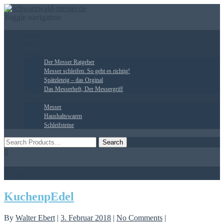
Toggle navigation
Startseite
Über Uns
Ratgeber
Der Messer Ratgeber
Messer schleifen: So geht es richtig!
Spätzleteig – das Orginal
Das Messerheft, Der Messergriff
Shop
Messer
Haushaltswaren
Schleifsteine
0
Warenkorb
KuchenpEdel
By
Walter Ebert
|
3. Februar 2018
|
No Comments
|