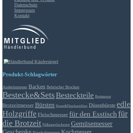
Datenschutz
Impressum
Kontakt
Produkt-Schlagwörter
Backen
Ausbeinmesser
Belgischer Brocken
Bestecke&Sets
Besteckteile
Brotmesser
edle
Bürsten
Düsenbürste
Brotzeitmesser
Dosen&Flaschenöffner
für
Holzgriffe
für den Esstisch
Fleischmesser
die Brotzeit
Gemüsemesser
Füßnagelscheren
Geschenke
Kochmesser
Haushaltsmesser