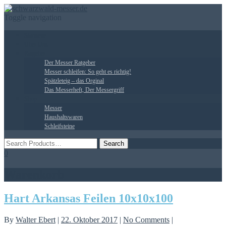
Toggle navigation
Startseite
Über Uns
Ratgeber
Der Messer Ratgeber
Messer schleifen: So geht es richtig!
Spätzleteig – das Orginal
Das Messerheft, Der Messergriff
Shop
Messer
Haushaltswaren
Schleifsteine
0
Warenkorb
Hart Arkansas Feilen 10x10x100
By
Walter Ebert
|
22. Oktober 2017
|
No Comments
|