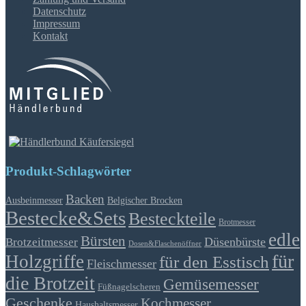
Datenschutz
Impressum
Kontakt
Produkt-Schlagwörter
Backen
Ausbeinmesser
Belgischer Brocken
Bestecke&Sets
Besteckteile
Brotmesser
edle
Bürsten
Düsenbürste
Brotzeitmesser
Dosen&Flaschenöffner
für
Holzgriffe
für den Esstisch
Fleischmesser
die Brotzeit
Gemüsemesser
Füßnagelscheren
Geschenke
Kochmesser
Haushaltsmesser