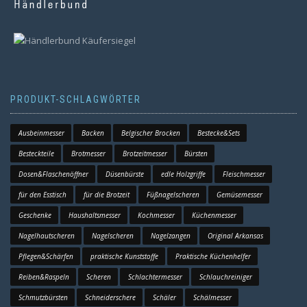
PRODUKT-SCHLAGWÖRTER
Ausbeinmesser
Backen
Belgischer Brocken
Bestecke&Sets
Besteckteile
Brotmesser
Brotzeitmesser
Bürsten
Dosen&Flaschenöffner
Düsenbürste
edle Holzgriffe
Fleischmesser
für den Esstisch
für die Brotzeit
Füßnagelscheren
Gemüsemesser
Geschenke
Haushaltsmesser
Kochmesser
Küchenmesser
Nagelhautscheren
Nagelscheren
Nagelzangen
Original Arkansas
Pflegen&Schärfen
praktische Kunststoffe
Praktische Küchenhelfer
Reiben&Raspeln
Scheren
Schlachtermesser
Schlauchreiniger
Schmutzbürsten
Schneiderschere
Schäler
Schälmesser