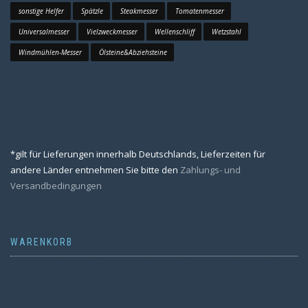
sonstige Helfer
Spätzle
Steakmesser
Tomatenmesser
Universalmesser
Vielzweckmesser
Wellenschliff
Wetzstahl
Windmühlen-Messer
Ölsteine&Abziehsteine
*gilt für Lieferungen innerhalb Deutschlands, Lieferzeiten für
andere Länder entnehmen Sie bitte den
Zahlungs- und
Versandbedingungen
WARENKORB