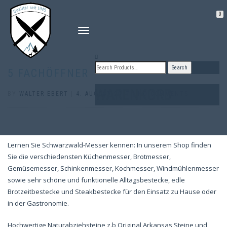
0
TOGGLE
NAVIGATION
5 FACHÖFFNER
WARENKORB
BY
WALTER EBERT
|
4. AUGUST 2017
|
NO COMMENTS
|
Lernen Sie Schwarzwald-Messer kennen: In unserem Shop finden
Sie die verschiedensten Küchenmesser, Brotmesser,
Gemüsemesser, Schinkenmesser, Kochmesser, Windmühlenmesser
sowie sehr schöne und funktionelle Alltagsbestecke, edle
Brotzeitbestecke und Steakbestecke für den Einsatz zu Hause oder
in der Gastronomie.
Hochwertige Naturabziehsteine z.b Original Arkansas Steine und