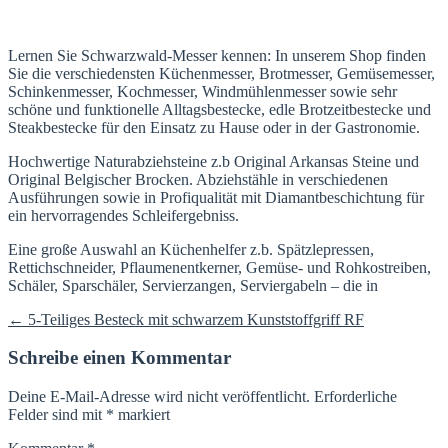
Lernen Sie Schwarzwald-Messer kennen: In unserem Shop finden
Sie die verschiedensten Küchenmesser, Brotmesser, Gemüsemesser,
Schinkenmesser, Kochmesser, Windmühlenmesser sowie sehr
schöne und funktionelle Alltagsbestecke, edle Brotzeitbestecke und
Steakbestecke für den Einsatz zu Hause oder in der Gastronomie.
Hochwertige Naturabziehsteine z.b Original Arkansas Steine und
Original Belgischer Brocken. Abziehstähle in verschiedenen
Ausführungen sowie in Profiqualität mit Diamantbeschichtung für
ein hervorragendes Schleifergebniss.
Eine große Auswahl an Küchenhelfer z.b. Spätzlepressen,
Rettichschneider, Pflaumenentkerner, Gemüse- und Rohkostreiben,
Schäler, Sparschäler, Servierzangen, Serviergabeln – die in
Beitragsnavigation
←
5-Teiliges Besteck mit schwarzem Kunststoffgriff RF
Schreibe einen Kommentar
Deine E-Mail-Adresse wird nicht veröffentlicht.
Erforderliche
Felder sind mit
*
markiert