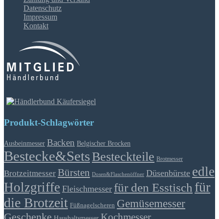
Datenschutz
Impressum
Kontakt
Produkt-Schlagwörter
Backen
Ausbeinmesser
Belgischer Brocken
Bestecke&Sets
Besteckteile
Brotmesser
edle
Bürsten
Düsenbürste
Brotzeitmesser
Dosen&Flaschenöffner
für
Holzgriffe
für den Esstisch
Fleischmesser
die Brotzeit
Gemüsemesser
Füßnagelscheren
Geschenke
Kochmesser
Haushaltsmesser