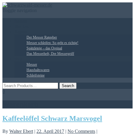
Toggle navigation
Startseite
Über Uns
Ratgeber
Der Messer Ratgeber
Messer schleifen: So geht es richtig!
Spätzleteig – das Orginal
Das Messerheft, Der Messergriff
Shop
Messer
Haushaltswaren
Schleifsteine
0
Warenkorb
Kaffeelöffel Schwarz Marsvogel
By
Walter Ebert
|
22. April 2017
|
No Comments
|