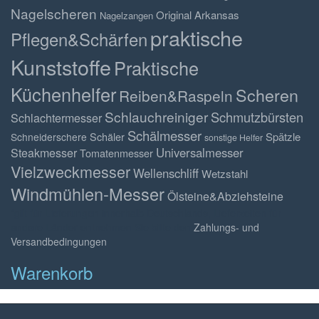
Nagelscheren
Original Arkansas
Nagelzangen
praktische
Pflegen&Schärfen
Kunststoffe
Praktische
Küchenhelfer
Scheren
Reiben&Raspeln
Schlauchreiniger
Schmutzbürsten
Schlachtermesser
Schälmesser
Schäler
Spätzle
Schneiderschere
sonstige Helfer
Universalmesser
Steakmesser
Tomatenmesser
Vielzweckmesser
Wellenschliff
Wetzstahl
Windmühlen-Messer
Ölsteine&Abziehsteine
*gilt für Lieferungen innerhalb Deutschlands, Lieferzeiten für
andere Länder entnehmen Sie bitte den
Zahlungs- und
Versandbedingungen
Warenkorb