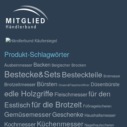
Produkt-Schlagwörter
Backen
Ausbeinmesser
Belgischer Brocken
Bestecke&Sets
Besteckteile
Brotmesser
Bürsten
Düsenbürste
Brotzeitmesser
Dosen&Flaschenöffner
edle Holzgriffe
für den
Fleischmesser
für die Brotzeit
Esstisch
Füßnagelscheren
Gemüsemesser
Geschenke
Haushaltsmesser
Küchenmesser
Kochmesser
Nagelhautscheren