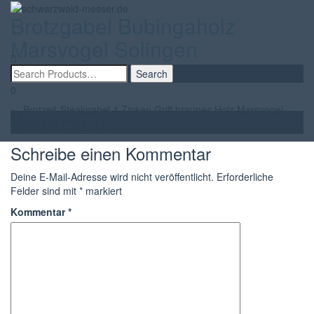
Brotzgabel Bubingaholz
Toggle
Marsvogel Solingen
navigatio
By
Walter Ebert
|
13. April 2017
|
No Comments
|
0
Beitragsnavigation
←
Brotzeit-Steakgabel 4 Zinken Griff braunes Holz Marsvogel
Warenkorb
Solingen
Schreibe einen Kommentar
Deine E-Mail-Adresse wird nicht veröffentlicht.
Erforderliche
Felder sind mit
*
markiert
Kommentar
*