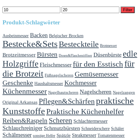
Min.
Max.
Filter
Preis
Preis
Produkt-Schlagwörter
Backen
Ausbeinmesser
Belgischer Brocken
Bestecke&Sets
Besteckteile
Brotmesser
edle
Bürsten
Düsenbürste
Brotzeitmesser
Dosen&Flaschenöffner
für
Holzgriffe
für den Esstisch
Fleischmesser
die Brotzeit
Gemüsemesser
Füßnagelscheren
Geschenke
Kochmesser
Haushaltsmesser
Küchenmesser
Nagelscheren
Nagelhautscheren
Nagelzangen
praktische
Pflegen&Schärfen
Original Arkansas
Kunststoffe
Praktische Küchenhelfer
Scheren
Reiben&Raspeln
Schlachtermesser
Schlauchreiniger
Schmutzbürsten
Schäler
Schneiderschere
Schälmesser
Steakmesser
Spätzle
Tomatenmesser
sonstige Helfer