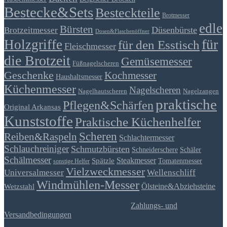
Bestecke&Sets
Besteckteile
Brotmesser
edle
Bürsten
Düsenbürste
Brotzeitmesser
Dosen&Flaschenöffner
für
Holzgriffe
für den Esstisch
Fleischmesser
die Brotzeit
Gemüsemesser
Füßnagelscheren
Geschenke
Kochmesser
Haushaltsmesser
Küchenmesser
Nagelscheren
Nagelhautscheren
Nagelzangen
praktische
Pflegen&Schärfen
Original Arkansas
Kunststoffe
Praktische Küchenhelfer
Scheren
Reiben&Raspeln
Schlachtermesser
Schlauchreiniger
Schmutzbürsten
Schäler
Schneiderschere
Schälmesser
Steakmesser
Spätzle
Tomatenmesser
sonstige Helfer
Vielzweckmesser
Universalmesser
Wellenschliff
Windmühlen-Messer
Ölsteine&Abziehsteine
Wetzstahl
*gilt für Lieferungen innerhalb Deutschlands, Lieferzeiten für
andere Länder entnehmen Sie bitte den
Zahlungs- und
Versandbedingungen