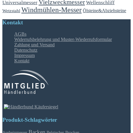
Vielzweckmesser
Universalmesser
Wellenschliff
Windmühlen-Messer
Ölsteine&Abziehsteine
Wetzstahl
Kontakt
AGBs
Widerrufsbelehrung und Muster-Wiederrufsformular
Zahlung und Versand
Datenschutz
Impressum
Kontakt
Produkt-Schlagwörter
Backen
Ausbeinmesser
Belgischer Brocken