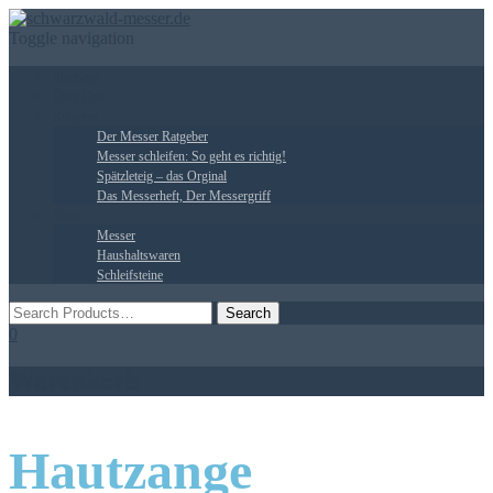
Toggle navigation
Startseite
Über Uns
Ratgeber
Der Messer Ratgeber
Messer schleifen: So geht es richtig!
Spätzleteig – das Orginal
Das Messerheft, Der Messergriff
Shop
Messer
Haushaltswaren
Schleifsteine
0
Warenkorb
Hautzange