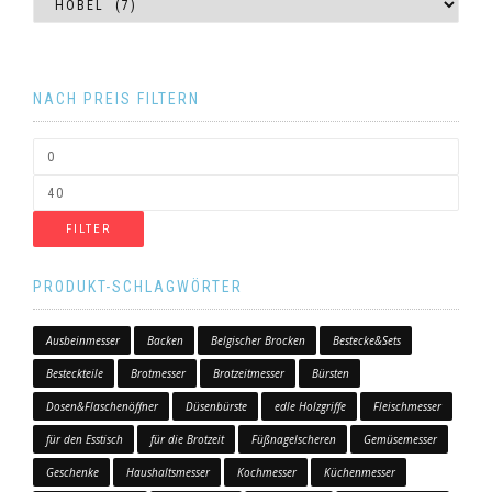
NACH PREIS FILTERN
FILTER
PRODUKT-SCHLAGWÖRTER
Ausbeinmesser
Backen
Belgischer Brocken
Bestecke&Sets
Besteckteile
Brotmesser
Brotzeitmesser
Bürsten
Dosen&Flaschenöffner
Düsenbürste
edle Holzgriffe
Fleischmesser
für den Esstisch
für die Brotzeit
Füßnagelscheren
Gemüsemesser
Geschenke
Haushaltsmesser
Kochmesser
Küchenmesser