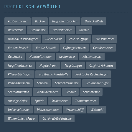
PRODUKT-SCHLAGWÖRTER
Ausbeinmesser
Backen
Belgischer Brocken
Bestecke&Sets
Besteckteile
Brotmesser
Brotzeitmesser
Bürsten
Dosen&Flaschenöffner
Düsenbürste
edle Holzgriffe
Fleischmesser
für den Esstisch
für die Brotzeit
Füßnagelscheren
Gemüsemesser
Geschenke
Haushaltsmesser
Kochmesser
Küchenmesser
Nagelhautscheren
Nagelscheren
Nagelzangen
Original Arkansas
Pflegen&Schärfen
praktische Kunststoffe
Praktische Küchenhelfer
Reiben&Raspeln
Scheren
Schlachtermesser
Schlauchreiniger
Schmutzbürsten
Schneiderschere
Schäler
Schälmesser
sonstige Helfer
Spätzle
Steakmesser
Tomatenmesser
Universalmesser
Vielzweckmesser
Wellenschliff
Wetzstahl
Windmühlen-Messer
Ölsteine&Abziehsteine