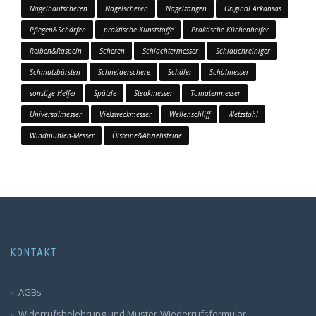
Nagelhautscheren
Nagelscheren
Nagelzangen
Original Arkansas
Pflegen&Schärfen
praktische Kunststoffe
Praktische Küchenhelfer
Reiben&Raspeln
Scheren
Schlachtermesser
Schlauchreiniger
Schmutzbürsten
Schneiderschere
Schäler
Schälmesser
sonstige Helfer
Spätzle
Steakmesser
Tomatenmesser
Universalmesser
Vielzweckmesser
Wellenschliff
Wetzstahl
Windmühlen-Messer
Ölsteine&Abziehsteine
KONTAKT
AGBs
Widerrufsbelehrung und Muster-Wiederrufsformular