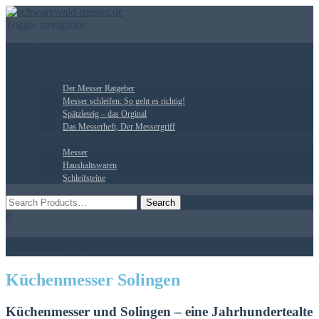
Toggle navigation
Startseite
Über Uns
Ratgeber
Der Messer Ratgeber
Messer schleifen: So geht es richtig!
Spätzleteig – das Orginal
Das Messerheft, Der Messergriff
Shop
Messer
Haushaltswaren
Schleifsteine
0
Warenkorb
Küchenmesser Solingen
Küchenmesser und Solingen – eine Jahrhundertealte