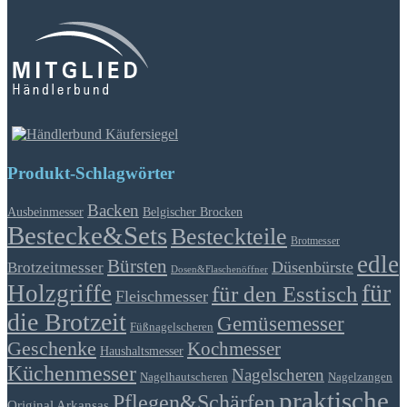
Produkt-Schlagwörter
Backen
Ausbeinmesser
Belgischer Brocken
Bestecke&Sets
Besteckteile
Brotmesser
edle
Bürsten
Düsenbürste
Brotzeitmesser
Dosen&Flaschenöffner
für
Holzgriffe
für den Esstisch
Fleischmesser
die Brotzeit
Gemüsemesser
Füßnagelscheren
Geschenke
Kochmesser
Haushaltsmesser
Küchenmesser
Nagelscheren
Nagelhautscheren
Nagelzangen
praktische
Pflegen&Schärfen
Original Arkansas