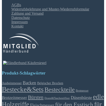
AGBs
Widerrufsbelehrung und Muster-Wiederrufsformular
Zahlung und Versand
Datenschutz
Impressum
Kontakt
Produkt-Schlagwörter
Backen
Ausbeinmesser
Belgischer Brocken
Bestecke&Sets
Besteckteile
Brotmesser
edle
Bürsten
Düsenbürste
Brotzeitmesser
Dosen&Flaschenöffner
für
Holzgriffe
für den Esstisch
Fleischmesser