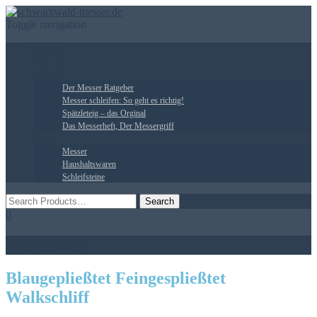
Toggle navigation
Startseite
Über Uns
Ratgeber
Der Messer Ratgeber
Messer schleifen: So geht es richtig!
Spätzleteig – das Orginal
Das Messerheft, Der Messergriff
Shop
Messer
Haushaltswaren
Schleifsteine
0
Warenkorb
Blaugepließtet Feingespließtet
Walkschliff