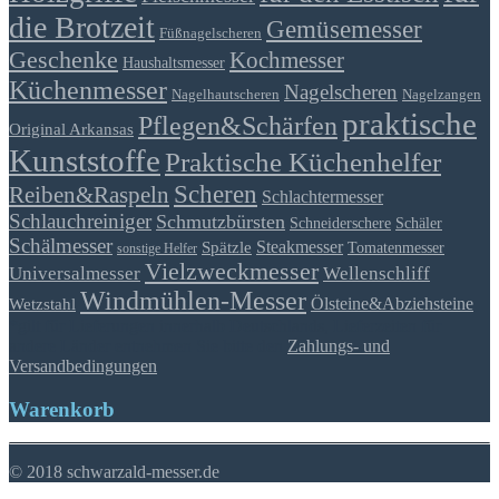
die Brotzeit
Gemüsemesser
Füßnagelscheren
Geschenke
Kochmesser
Haushaltsmesser
Küchenmesser
Nagelscheren
Nagelhautscheren
Nagelzangen
praktische
Pflegen&Schärfen
Original Arkansas
Kunststoffe
Praktische Küchenhelfer
Scheren
Reiben&Raspeln
Schlachtermesser
Schlauchreiniger
Schmutzbürsten
Schäler
Schneiderschere
Schälmesser
Steakmesser
Spätzle
Tomatenmesser
sonstige Helfer
Vielzweckmesser
Universalmesser
Wellenschliff
Windmühlen-Messer
Ölsteine&Abziehsteine
Wetzstahl
*gilt für Lieferungen innerhalb Deutschlands, Lieferzeiten für
andere Länder entnehmen Sie bitte den
Zahlungs- und
Versandbedingungen
Warenkorb
© 2018 schwarzald-messer.de