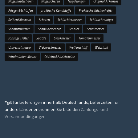
Nagelhautscheren
Nagelscheren
Nagelzangen
Original Arkansas
Pflegen&Schärfen
praktische Kunststoffe
Praktische Küchenhelfer
Reiben&Raspeln
Scheren
Schlachtermesser
Schlauchreiniger
Schmutzbürsten
Schneiderschere
Schäler
Schälmesser
sonstige Helfer
Spätzle
Steakmesser
Tomatenmesser
Universalmesser
Vielzweckmesser
Wellenschliff
Wetzstahl
Windmühlen-Messer
Ölsteine&Abziehsteine
*gilt für Lieferungen innerhalb Deutschlands, Lieferzeiten für
andere Länder entnehmen Sie bitte den
Zahlungs- und
Versandbedingungen