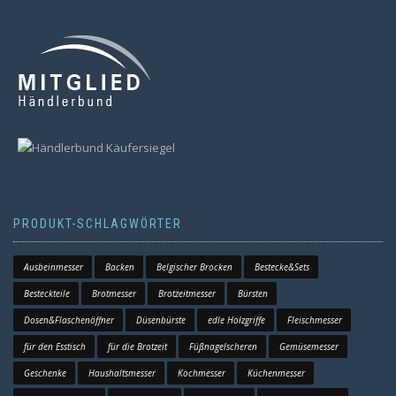
PRODUKT-SCHLAGWÖRTER
Ausbeinmesser
Backen
Belgischer Brocken
Bestecke&Sets
Besteckteile
Brotmesser
Brotzeitmesser
Bürsten
Dosen&Flaschenöffner
Düsenbürste
edle Holzgriffe
Fleischmesser
für den Esstisch
für die Brotzeit
Füßnagelscheren
Gemüsemesser
Geschenke
Haushaltsmesser
Kochmesser
Küchenmesser