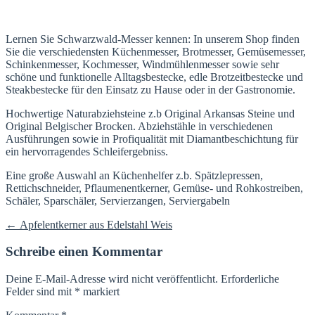
Lernen Sie Schwarzwald-Messer kennen: In unserem Shop finden
Sie die verschiedensten Küchenmesser, Brotmesser, Gemüsemesser,
Schinkenmesser, Kochmesser, Windmühlenmesser sowie sehr
schöne und funktionelle Alltagsbestecke, edle Brotzeitbestecke und
Steakbestecke für den Einsatz zu Hause oder in der Gastronomie.
Hochwertige Naturabziehsteine z.b Original Arkansas Steine und
Original Belgischer Brocken. Abziehstähle in verschiedenen
Ausführungen sowie in Profiqualität mit Diamantbeschichtung für
ein hervorragendes Schleifergebniss.
Eine große Auswahl an Küchenhelfer z.b. Spätzlepressen,
Rettichschneider, Pflaumenentkerner, Gemüse- und Rohkostreiben,
Schäler, Sparschäler, Servierzangen, Serviergabeln
Beitragsnavigation
←
Apfelentkerner aus Edelstahl Weis
Schreibe einen Kommentar
Deine E-Mail-Adresse wird nicht veröffentlicht.
Erforderliche
Felder sind mit
*
markiert