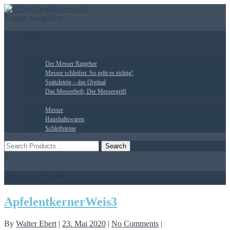
Toggle navigation
Startseite
Über Uns
Ratgeber
Der Messer Ratgeber
Messer schleifen: So geht es richtig!
Spätzleteig – das Orginal
Das Messerheft, Der Messergriff
Shop
Messer
Haushaltswaren
Schleifsteine
0
Warenkorb
ApfelentkernerWeis3
By
Walter Ebert
|
23. Mai 2020
|
No Comments
|