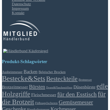
Datenschutz
Impressum
Kontakt
Produkt-Schlagwörter
Backen
Ausbeinmesser
Belgischer Brocken
Bestecke&Sets
Besteckteile
Brotmesser
edle
Bürsten
Düsenbürste
Brotzeitmesser
Dosen&Flaschenöffner
für
Holzgriffe
für den Esstisch
Fleischmesser
die Brotzeit
Gemüsemesser
Füßnagelscheren
Geschenke
Kochmesser
Haushaltsmesser