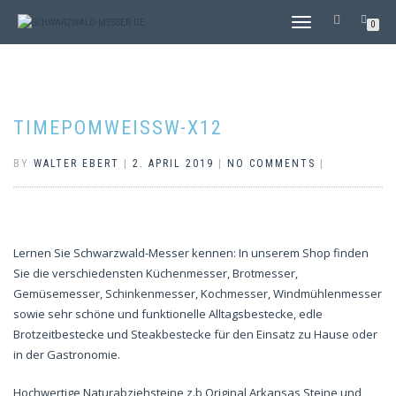
TOGGLE
0
NAVIGATION
TIMEPOMWEISSW-X12
BY
WALTER EBERT
|
2. APRIL 2019
|
NO COMMENTS
|
Lernen Sie Schwarzwald-Messer kennen: In unserem Shop finden
Sie die verschiedensten Küchenmesser, Brotmesser,
Gemüsemesser, Schinkenmesser, Kochmesser, Windmühlenmesser
sowie sehr schöne und funktionelle Alltagsbestecke, edle
Brotzeitbestecke und Steakbestecke für den Einsatz zu Hause oder
in der Gastronomie.
Hochwertige Naturabziehsteine z.b Original Arkansas Steine und