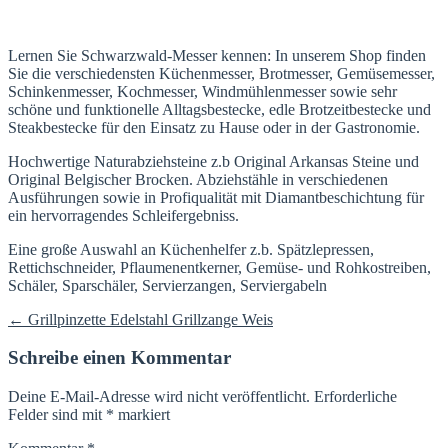
Lernen Sie Schwarzwald-Messer kennen: In unserem Shop finden
Sie die verschiedensten Küchenmesser, Brotmesser, Gemüsemesser,
Schinkenmesser, Kochmesser, Windmühlenmesser sowie sehr
schöne und funktionelle Alltagsbestecke, edle Brotzeitbestecke und
Steakbestecke für den Einsatz zu Hause oder in der Gastronomie.
Hochwertige Naturabziehsteine z.b Original Arkansas Steine und
Original Belgischer Brocken. Abziehstähle in verschiedenen
Ausführungen sowie in Profiqualität mit Diamantbeschichtung für
ein hervorragendes Schleifergebniss.
Eine große Auswahl an Küchenhelfer z.b. Spätzlepressen,
Rettichschneider, Pflaumenentkerner, Gemüse- und Rohkostreiben,
Schäler, Sparschäler, Servierzangen, Serviergabeln
Beitragsnavigation
←
Grillpinzette Edelstahl Grillzange Weis
Schreibe einen Kommentar
Deine E-Mail-Adresse wird nicht veröffentlicht.
Erforderliche
Felder sind mit
*
markiert