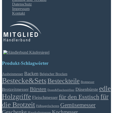
Datenschutz
Impressum
Kontakt
Produkt-Schlagwörter
Backen
Ausbeinmesser
Belgischer Brocken
Bestecke&Sets
Besteckteile
Brotmesser
edle
Bürsten
Düsenbürste
Brotzeitmesser
Dosen&Flaschenöffner
für
Holzgriffe
für den Esstisch
Fleischmesser
die Brotzeit
Gemüsemesser
Füßnagelscheren
Geschenke
Kochmesser
Haushaltsmesser