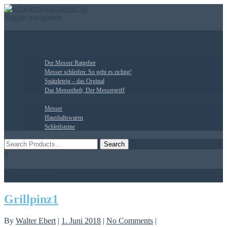
Toggle navigation
Startseite
Über Uns
Ratgeber
Der Messer Ratgeber
Messer schleifen: So geht es richtig!
Spätzleteig – das Orginal
Das Messerheft, Der Messergriff
Shop
Messer
Haushaltswaren
Schleifsteine
0
Warenkorb
Grillpinz1
By
Walter Ebert
|
1. Juni 2018
|
No Comments
|